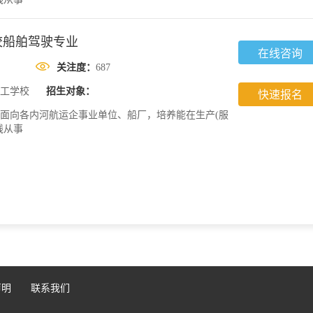
校船舶驾驶专业
在线咨询
关注度：
687
工学校
招生对象：
快速报名
面向各内河航运企事业单位、船厂，培养能在生产(服
线从事
声明
联系我们