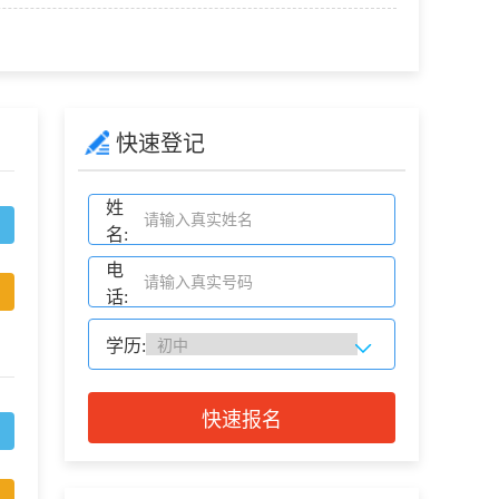
快速登记
姓
名:
电
话:
学历:
快速报名