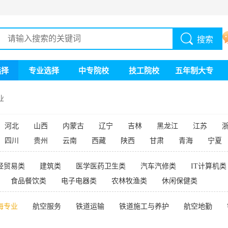
搜索
选择
专业选择
中专院校
技工院校
五年制大专
业
河北
山西
内蒙古
辽宁
吉林
黑龙江
江苏
四川
贵州
云南
西藏
陕西
甘肃
青海
宁夏
经贸易类
建筑类
医学医药卫生类
汽车汽修类
IT计算机类
食品餐饮类
电子电器类
农林牧渔类
休闲保健类
海专业
航空服务
铁道运输
铁道施工与养护
航空地勤