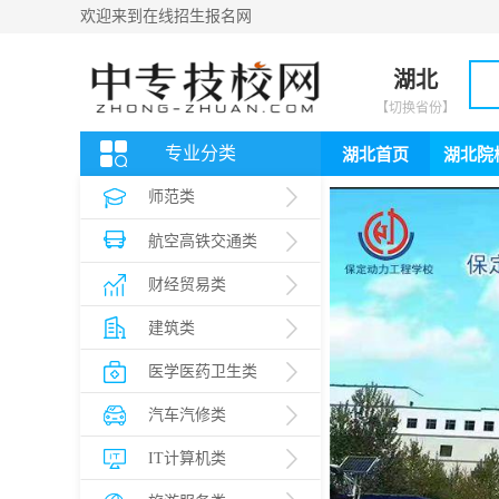
欢迎来到在线招生报名网
湖北
【切换省份】
专业分类
湖北首页
湖北院
师范类
择
航空高铁交通类
财经贸易类
建筑类
医学医药卫生类
汽车汽修类
IT计算机类