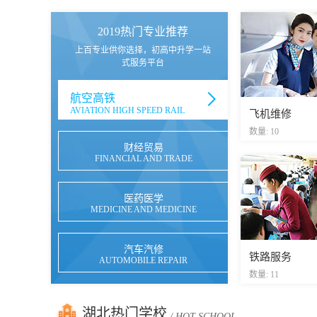
2019热门专业推荐
上百专业供你选择，初高中升学一站
式服务平台
航空高铁
AVIATION HIGH SPEED RAIL
飞机维修
数量: 10
财经贸易
FINANCIAL AND TRADE
医药医学
MEDICINE AND MEDICINE
汽车汽修
铁路服务
AUTOMOBILE REPAIR
数量: 11
湖北热门学校
/ HOT SCHOOL