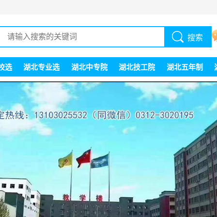
搜索
校选
湖北专业选
湖北中专院
湖北技工院
湖北五年制
择
校
校
大专