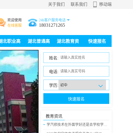
关于我们
联系我们
移动端
欢迎使用
24h客户服务电话
18031271265
在线客服
湖北职业高
湖北普通高
湖北教育资
快速报名
中
中
讯
姓名:
电话:
学历:
快速报名
教育资讯
•
学汽修技术在外面学好还是去学校学好？保定交通学校